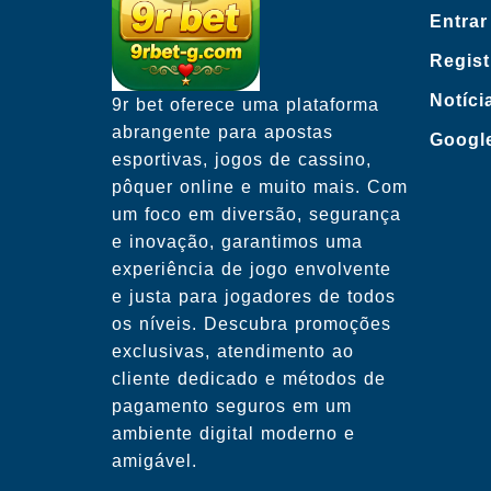
Entrar
Regist
Notíc
9r bet oferece uma plataforma
abrangente para apostas
Googl
esportivas, jogos de cassino,
pôquer online e muito mais. Com
um foco em diversão, segurança
e inovação, garantimos uma
experiência de jogo envolvente
e justa para jogadores de todos
os níveis. Descubra promoções
exclusivas, atendimento ao
cliente dedicado e métodos de
pagamento seguros em um
ambiente digital moderno e
amigável.