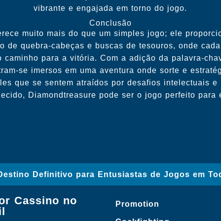
vibrante e engajada em torno do jogo.
Conclusão
rece muito mais do que um simples jogo; ele proporc
ção de quebra-cabeças e buscas de tesouros, onde cad
no caminho para a vitória. Com a adição da palavra-chave
tram-se imersos em uma aventura onde sorte e estraté
les que se sentem atraídos por desafios intelectuais e 
ecido, Diamondtreasure pode ser o jogo perfeito para e
 Destino Definitivo para Entusiastas de Jogos em T
or Cassino no
Promotion
l