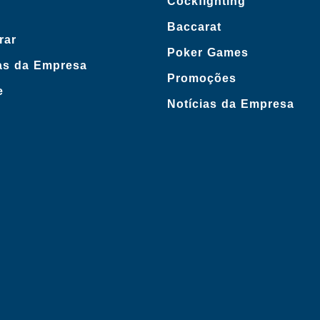
Cockfighting
Baccarat
rar
Poker Games
ias da Empresa
Promoções
e
Notícias da Empresa