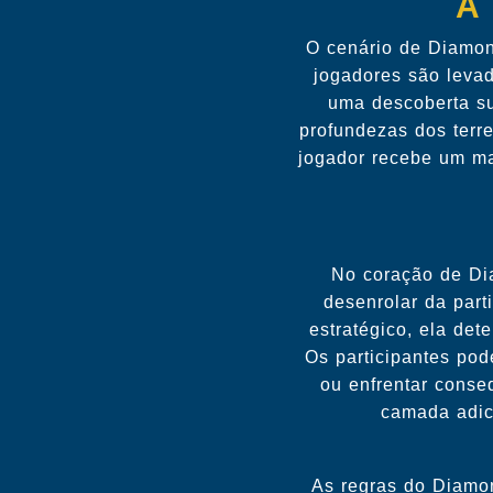
A 
O cenário de Diamon
jogadores são leva
uma descoberta su
profundezas dos terre
jogador recebe um ma
No coração de Dia
desenrolar da par
estratégico, ela de
Os participantes po
ou enfrentar conse
camada adic
As regras do Diamon