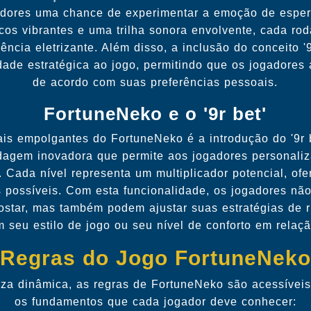
dores uma chance de experimentar a emoção de espera
icos vibrantes e uma trilha sonora envolvente, cada r
ncia eletrizante. Além disso, a inclusão do conceito '
de estratégica ao jogo, permitindo que os jogadores
de acordo com suas preferências pessoais.
FortuneNeko e o '9r bet'
s empolgantes do FortuneNeko é a introdução do '9r 
dagem inovadora que permite aos jogadores personaliz
s. Cada nível representa um multiplicador potencial, o
 possíveis. Com esta funcionalidade, os jogadores não
ostar, mas também podem ajustar suas estratégias de 
 seu estilo de jogo ou seu nível de conforto em relaçã
Regras do Jogo FortuneNeko
za dinâmica, as regras de FortuneNeko são acessíveis 
os fundamentos que cada jogador deve conhecer: