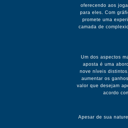
oferecendo aos joga
para eles. Com gráf
promete uma experiê
camada de complexida
Um dos aspectos mai
aposta é uma abor
nove níveis distinto
aumentar os ganhos
valor que desejam ap
acordo com
Apesar de sua nature