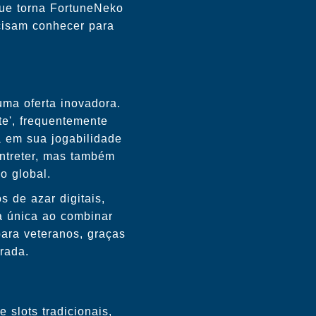
que torna FortuneNeko
ecisam conhecer para
ma oferta inovadora.
te', frequentemente
a em sua jogabilidade
entreter, mas também
o global.
 de azar digitais,
a única ao combinar
para veteranos, graças
brada.
slots tradicionais,