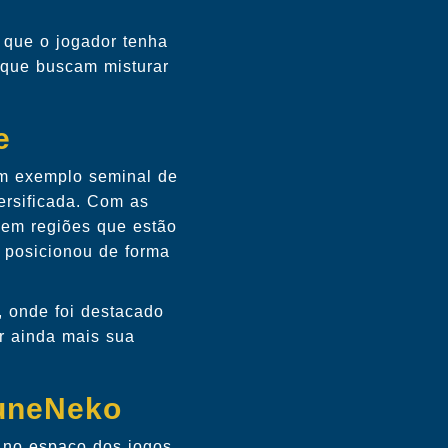
r que o jogador tenha
s que buscam misturar
e
um exemplo seminal de
ersificada. Com as
 em regiões que estão
e posicionou de forma
, onde foi destacado
r ainda mais sua
tuneNeko
 no espaço dos jogos