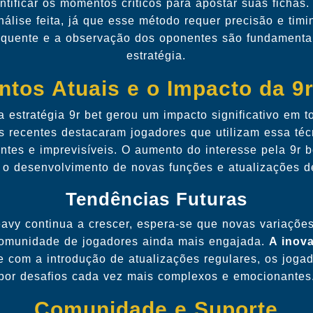
ntificar os momentos críticos para apostar suas fichas.
nálise feita, já que esse método requer precisão e tim
requente e a observação dos oponentes são fundamenta
estratégia.
ntos Atuais e o Impacto da 9r
 estratégia 9r bet gerou um impacto significativo em 
 recentes destacaram jogadores que utilizam essa téc
ntes e imprevisíveis. O aumento do interesse pela 9r 
 o desenvolvimento de novas funções e atualizações d
Tendências Futuras
vy continua a crescer, espera-se que novas variações 
comunidade de jogadores ainda mais engajada.
A inov
 e com a introdução de atualizações regulares, os jog
por desafios cada vez mais complexos e emocionantes
Comunidade e Suporte