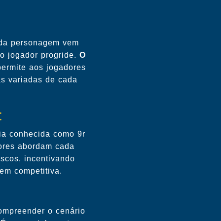
Cada personagem vem
o jogador progride.
O
permite aos jogadores
as variadas de cada
t
ia conhecida como 9r
dores abordam cada
scos, incentivando
em competitiva.
compreender o cenário