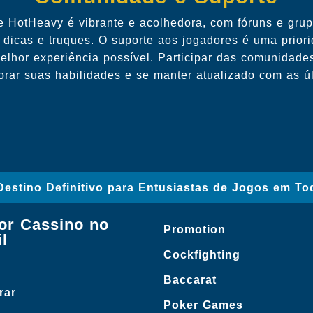
 HotHeavy é vibrante e acolhedora, com fóruns e gru
dicas e truques. O suporte aos jogadores é uma prior
elhor experiência possível. Participar das comunidade
rar suas habilidades e se manter atualizado com as úl
 Destino Definitivo para Entusiastas de Jogos em T
or Cassino no
Promotion
l
Cockfighting
Baccarat
rar
Poker Games