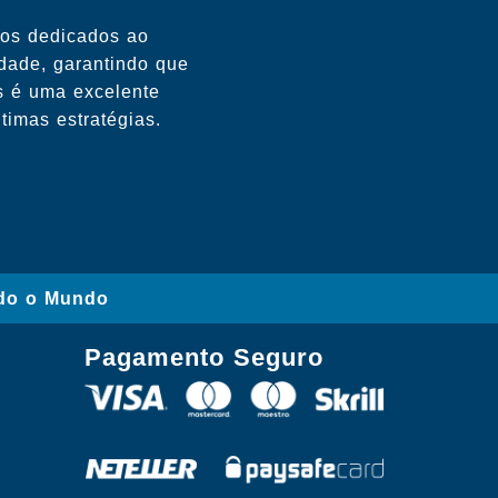
pos dedicados ao
idade, garantindo que
s é uma excelente
timas estratégias.
odo o Mundo
Pagamento Seguro