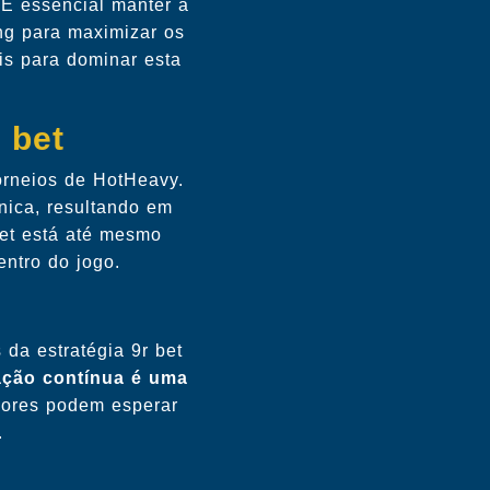
 É essencial manter a
ing para maximizar os
is para dominar esta
 bet
torneios de HotHeavy.
nica, resultando em
bet está até mesmo
entro do jogo.
da estratégia 9r bet
ação contínua é uma
adores podem esperar
.