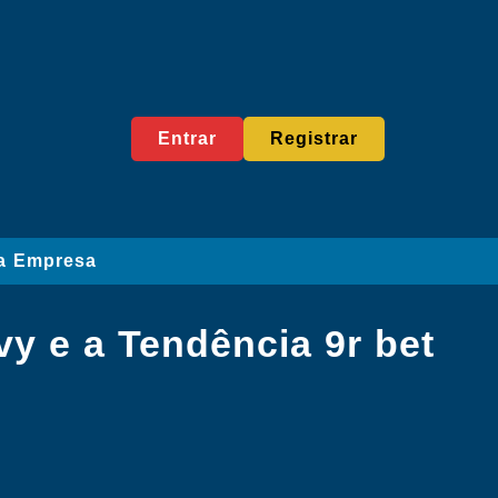
Entrar
Registrar
da Empresa
 e a Tendência 9r bet