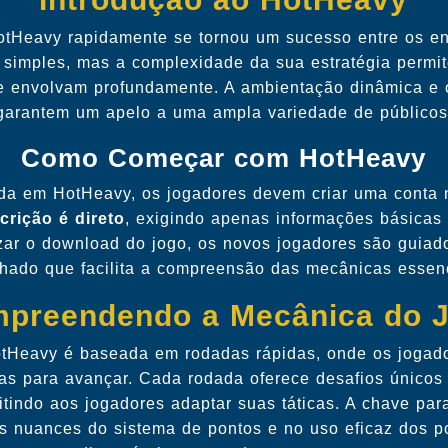
tHeavy rapidamente se tornou um sucesso entre os ent
 simples, mas a complexidade da sua estratégia permi
se envolvam profundamente. A ambientação dinâmica e 
garantem um apelo a uma ampla variedade de públicos
Como Começar com HotHeavy
ada em HotHeavy, os jogadores devem criar uma conta no
crição é direto
, exigindo apenas informações básicas 
lizar o download do jogo, os novos jogadores são guiado
lhado que facilita a compreensão das mecânicas essenc
preendendo a Mecânica do 
HotHeavy é baseada em rodadas rápidas, onde os jogad
cas para avançar. Cada rodada oferece desafios únicos
itindo aos jogadores adaptar suas táticas. A chave par
 nuances do sistema de pontos e no uso eficaz dos p